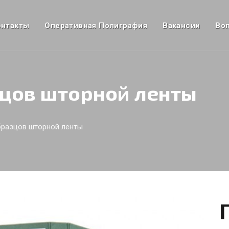
онтакты
Оперативная Полиграфия
Вакансии
Во
зцов шторной ленты
бразцов шторной ленты