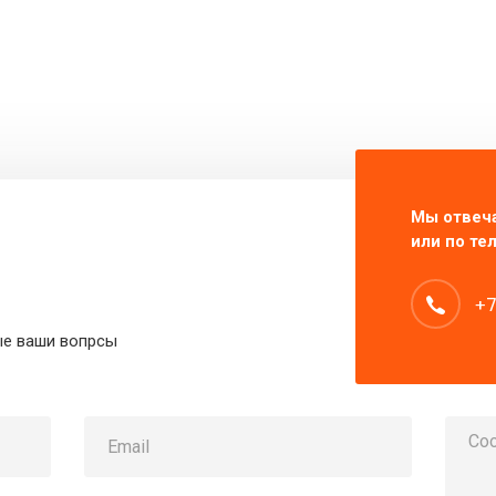
Мы отвеча
или по тел
+7
ые ваши вопрсы