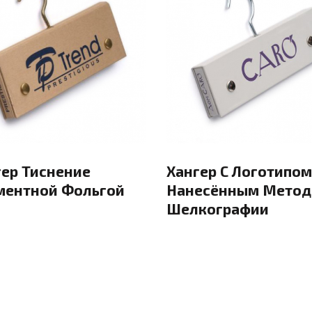
гер Тиснение
Хангер С Логотипом
ментной Фольгой
Нанесённым Мето
Шелкографии