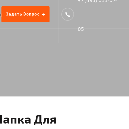
прос-Ответ
Задать Вопрос
Прайс
05
Папка Для