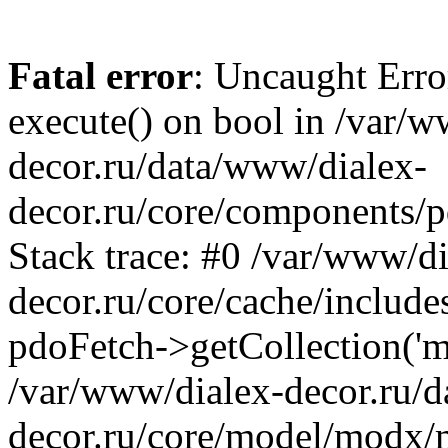
Fatal error
: Uncaught Erro
execute() on bool in /var/
decor.ru/data/www/dialex-
decor.ru/core/components/p
Stack trace: #0 /var/www/d
decor.ru/core/cache/includ
pdoFetch->getCollection('m
/var/www/dialex-decor.ru/
decor.ru/core/model/modx/m