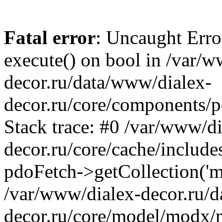
Fatal error
: Uncaught Erro
execute() on bool in /var/
decor.ru/data/www/dialex-
decor.ru/core/components/p
Stack trace: #0 /var/www/d
decor.ru/core/cache/includ
pdoFetch->getCollection('m
/var/www/dialex-decor.ru/
decor.ru/core/model/modx/m