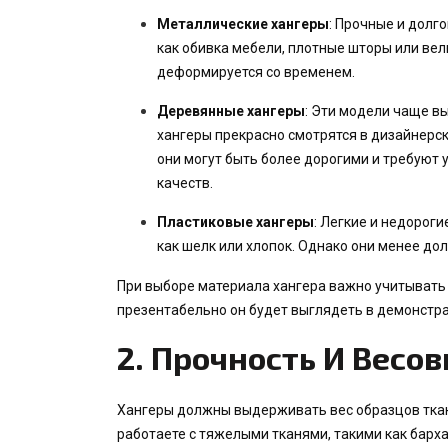
Металлические хангеры
: Прочные и долг
как обивка мебели, плотные шторы или ве
деформируется со временем.
Деревянные хангеры
: Эти модели чаще в
хангеры прекрасно смотрятся в дизайнерск
они могут быть более дорогими и требуют у
качеств.
Пластиковые хангеры
: Легкие и недороги
как шелк или хлопок. Однако они менее до
При выборе материала хангера важно учитывать не
презентабельно он будет выглядеть в демонстр
2.
Прочность И Весо
Хангеры должны выдерживать вес образцов ткан
работаете с тяжелыми тканями, такими как барха