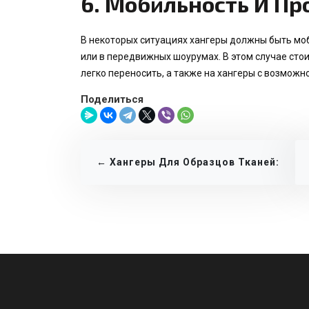
6.
Мобильность И Пр
В некоторых ситуациях хангеры должны быть моб
или в передвижных шоурумах. В этом случае сто
легко переносить, а также на хангеры с возможн
Поделиться
← Хангеры Для Образцов Тканей:
Ваш Секретный Помощник В
Выборе Идеального Материала