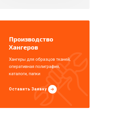
Производство
Хангеров
Хангеры для образцов тканей,
оперативная полиграфия,
каталоги, папки
Оставить Заявку