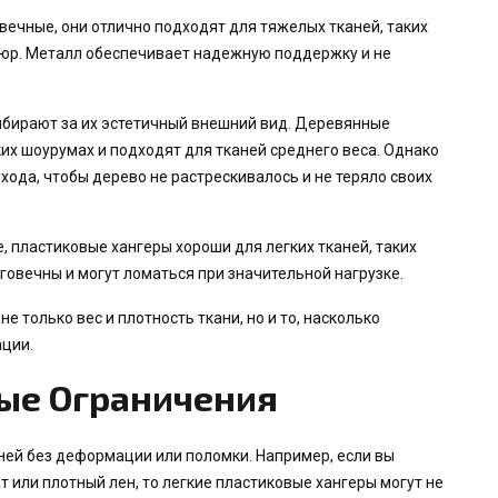
овечные, они отлично подходят для тяжелых тканей, таких
люр. Металл обеспечивает надежную поддержку и не
ыбирают за их эстетичный внешний вид. Деревянные
их шоурумах и подходят для тканей среднего веса. Однако
хода, чтобы дерево не растрескивалось и не теряло своих
е, пластиковые хангеры хороши для легких тканей, таких
лговечны и могут ломаться при значительной нагрузке.
 только вес и плотность ткани, но и то, насколько
ации.
вые Ограничения
ей без деформации или поломки. Например, если вы
т или плотный лен, то легкие пластиковые хангеры могут не