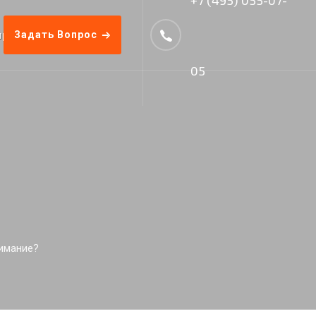
прос-Ответ
Задать Вопрос
Прайс
05
нимание?